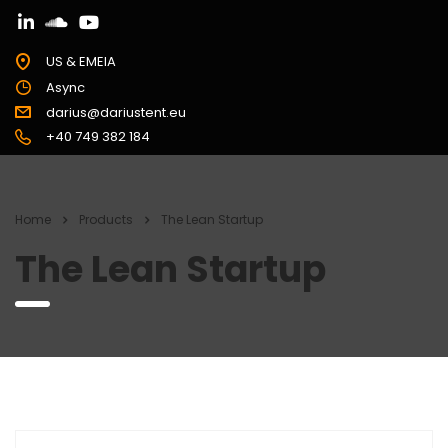
US & EMEIA
Async
darius@dariustent.eu
+40 749 382 184
Home
Products
The Lean Startup
The Lean Startup